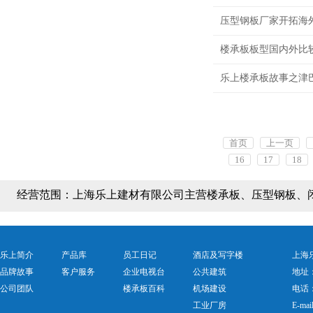
压型钢板厂家开拓海
楼承板板型国内外比
乐上楼承板故事之津
首页
上一页
16
17
18
经营范围：
上海乐上建材有限公司主营楼承板、压型钢板、
乐上简介
产品库
员工日记
酒店及写字楼
上海乐
品牌故事
客户服务
企业电视台
公共建筑
地址
公司团队
楼承板百科
机场建设
电话：0
工业厂房
E-mai