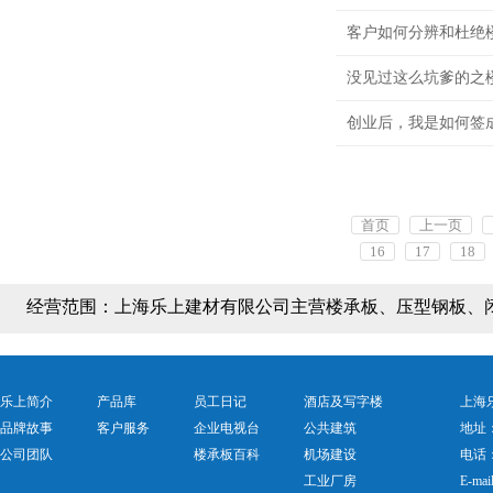
客户如何分辨和杜绝
没见过这么坑爹的之
创业后，我是如何签
首页
上一页
16
17
18
经营范围：
上海乐上建材有限公司主营楼承板、压型钢板、
乐上简介
产品库
员工日记
酒店及写字楼
上海乐
品牌故事
客户服务
企业电视台
公共建筑
地址
公司团队
楼承板百科
机场建设
电话：0
工业厂房
E-mai