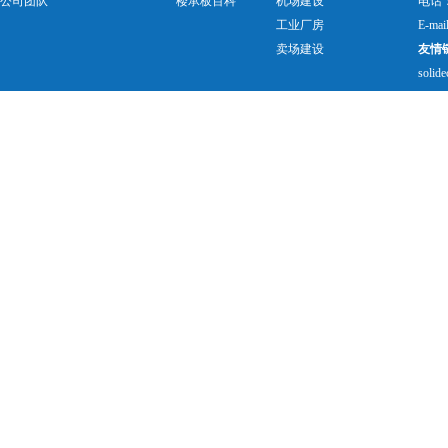
公司团队
楼承板百科
机场建设
电话：0
工业厂房
E-mai
卖场建设
友情
solide